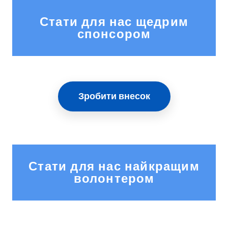
Стати для нас щедрим
спонсором
Зробити внесок
Стати для нас найкращим
волонтером