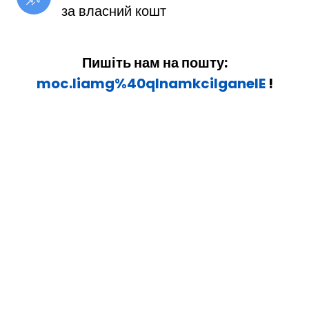
за власний кошт
Пишіть нам на пошту:
moc.liamg%40qlnamkcilganelE
!